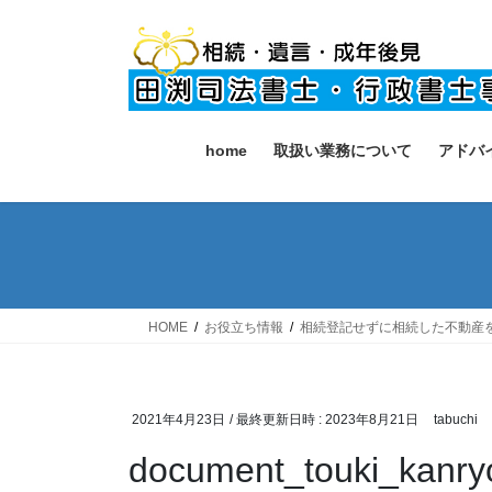
コ
ナ
ン
ビ
テ
ゲ
ン
ー
ツ
シ
へ
ョ
home
取扱い業務について
アドバ
ス
ン
キ
に
ッ
移
プ
動
HOME
お役立ち情報
相続登記せずに相続した不動産
2021年4月23日
/ 最終更新日時 :
2023年8月21日
tabuchi
document_touki_kanry