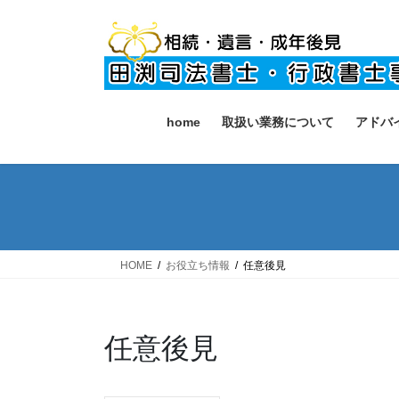
コ
ナ
ン
ビ
テ
ゲ
ン
ー
ツ
シ
へ
ョ
home
取扱い業務について
アドバ
ス
ン
キ
に
ッ
移
プ
動
HOME
お役立ち情報
任意後見
任意後見