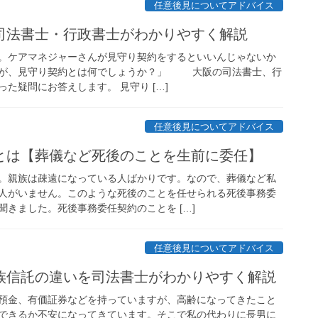
任意後見についてアドバイス
司法書士・行政書士がわかりやすく解説
。ケアマネジャーさんが見守り契約をするといいんじゃないか
たが、見守り契約とは何でしょうか？」 大阪の司法書士、行
た疑問にお答えします。 見守り […]
任意後見についてアドバイス
とは【葬儀など死後のことを生前に委任】
。親族は疎遠になっている人ばかりです。なので、葬儀など私
人がいません。このような死後のことを任せられる死後事務委
きました。死後事務委任契約のことを […]
任意後見についてアドバイス
族信託の違いを司法書士がわかりやすく解説
預金、有価証券などを持っていますが、高齢になってきたこと
できるか不安になってきています。そこで私の代わりに長男に