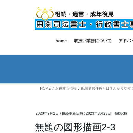
コ
ナ
ン
ビ
テ
ゲ
ン
ー
ツ
シ
へ
ョ
home
取扱い業務について
アドバ
ス
ン
キ
に
ッ
移
プ
動
HOME
お役立ち情報
配偶者居住権とは？わかりやす
2020年9月2日
/ 最終更新日時 :
2023年8月23日
tabuchi
無題の図形描画2-3